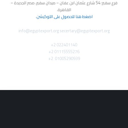
فرع سفير: 54 شارع عثمان ابن عفان – ميدان سفير، مصر الجديدة –
القاهرة.
اضغط هنا للحصول على اللوكيشن
.
info@egyptexport.org secertary@egyptexport.org
022401140 2+
01115555276 2+
01005290939 2+