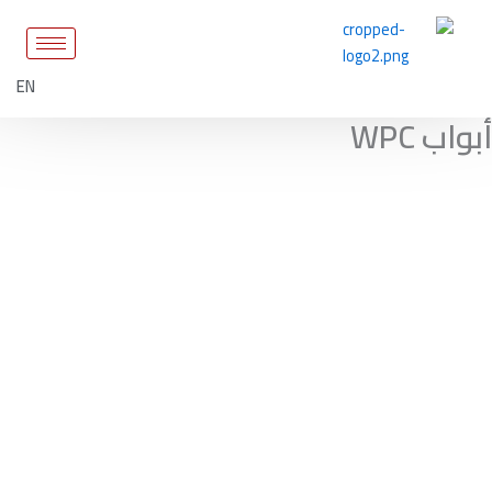
ي
حتوى
EN
اب WPC