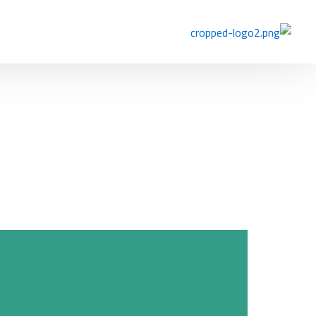
خطي
لى
لمحتوى