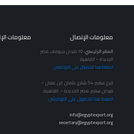
معلومات الإتصال
معلومات الإ
المقر الرئيسي:
10 ميدان تريومف، مصر
الجديدة – القاهرة.
اضغط هنا للحصول على اللوكيشن.
فرع سفير: 54 شارع عثمان ابن عفان –
ميدان سفير، مصر الجديدة – القاهرة.
اضغط هنا للحصول على اللوكيشن
.
info@egyptexport.org
secertary@egyptexport.org