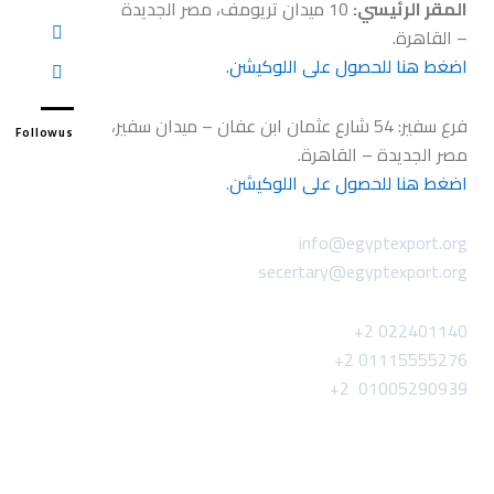
المقر الرئيسي:
10 ميدان تريومف، مصر الجديدة
– القاهرة.
اضغط هنا للحصول على اللوكيشن.
فرع سفير: 54 شارع عثمان ابن عفان – ميدان سفير،
Followus
مصر الجديدة – القاهرة.
اضغط هنا للحصول على اللوكيشن
.
info@egyptexport.org
secertary@egyptexport.org
022401140 2+
01115555276 2+
01005290939 2+