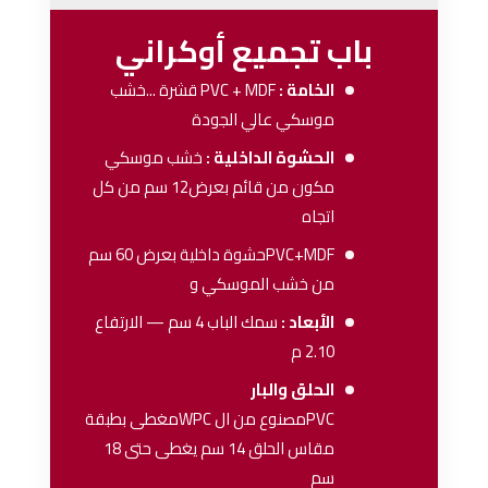
باب تجميع أوكراني
الخامة :
PVC + MDF
قشرة ...خشب
موسكي عالي الجودة
الحشوة الداخلية :
خشب موسكي
مكون من قائم بعرض12 سم من كل
اتجاه
PVC+MDFحشوة داخلية بعرض 60 سم
من خشب الموسكي و
الأبعاد :
سمك الباب 4 سم — الارتفاع
2.10 م
الحلق والبار
PVCمصنوع من ال WPCمغطى بطبقة
مقاس الحلق 14 سم يغطى حتى 18
سم