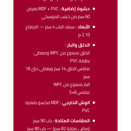
حشوة إضافية :
MDF + PVC بعرض
60 سم من خشب الموسكي
الأبعاد :
سمك الباب 4 سم — الارتفاع
2.10 م
الحلق والبار :
الحلق مصنوع من WPC ومغطى
بطبقة PVC
مقاس الحلق 14 سم ويغطى حتى 18
سم
البار مصنوع من WPC
مقاس 8×5
الوش الخارجي :
MDF مكسو بقشرة
PVC
المقاسات المتاحة :
باب 90 سم
(صافي ضلفة 82 سم) — باب 80 سم