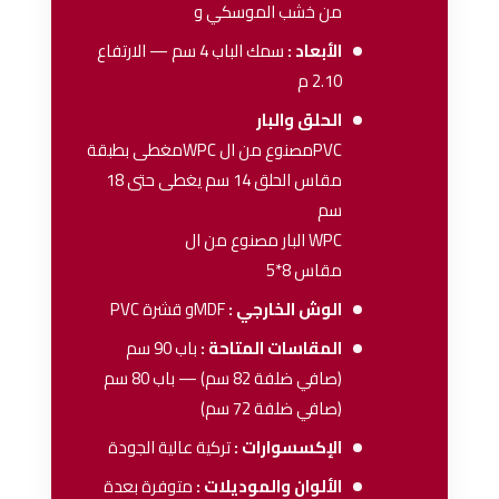
من خشب الموسكي و
الأبعاد :
سمك الباب 4 سم — الارتفاع
2.10 م
الحلق والبار
PVCمصنوع من ال WPCمغطى بطبقة
مقاس الحلق 14 سم يغطى حتى 18
سم
WPC البار مصنوع من ال
مقاس 8*5
الوش الخارجي :
MDFو قشرة PVC
المقاسات المتاحة :
باب 90 سم
(صافي ضلفة 82 سم) — باب 80 سم
(صافي ضلفة 72 سم)
الإكسسوارات :
تركية عالية الجودة
الألوان والموديلات :
متوفرة بعدة