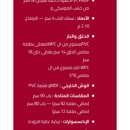
PVC+MDFحشوة داخلية بعرض 60 سم
من خشب الموسكي و
الأبعاد :
سمك الباب 4 سم — الارتفاع
2.10 م
الحلق والبار
PVCمصنوع من ال WPCمغطى بطبقة
مقاس الحلق 14 سم يغطى حتى 18
سم
WPC البار مصنوع من ال
مقاس 8*5
الوش الخارجي :
MDFو قشرة PVC
المقاسات المتاحة :
باب 90 سم
(صافي ضلفة 82 سم) — باب 80 سم
(صافي ضلفة 72 سم)
الإكسسوارات :
تركية عالية الجودة