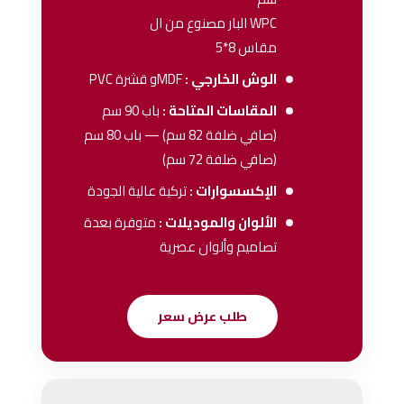
WPC البار مصنوع من ال
مقاس 8*5
الوش الخارجي :
MDFو قشرة PVC
المقاسات المتاحة :
باب 90 سم
(صافي ضلفة 82 سم) — باب 80 سم
(صافي ضلفة 72 سم)
الإكسسوارات :
تركية عالية الجودة
الألوان والموديلات :
متوفرة بعدة
تصاميم وألوان عصرية
طلب عرض سعر