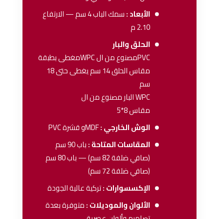
الأبعاد :
سمك الباب 4 سم — الارتفاع
2.10 م
الحلق والبار
PVCمصنوع من ال WPCمغطى بطبقة
مقاس الحلق 14 سم يغطى حتى 18
سم
WPC البار مصنوع من ال
مقاس 8*5
الوش الخارجي :
MDFو قشرة PVC
المقاسات المتاحة :
باب 90 سم
(صافي ضلفة 82 سم) — باب 80 سم
(صافي ضلفة 72 سم)
الإكسسوارات :
تركية عالية الجودة
الألوان والموديلات :
متوفرة بعدة
تصاميم وألوان عصرية