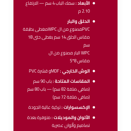
الأبعاد :
سمك الباب 4 سم — الارتفاع
2.10 م
الحلق والبار
PVCمصنوع من ال WPCمغطى بطبقة
مقاس الحلق 14 سم يغطى حتى 18
سم
WPC البار مصنوع من ال
مقاس 8*5
الوش الخارجي :
MDFو قشرة PVC
المقاسات المتاحة :
باب 90 سم
(صافي ضلفة 82 سم) — باب 80 سم
(صافي ضلفة 72 سم)
الإكسسوارات :
تركية عالية الجودة
الألوان والموديلات :
متوفرة بعدة
تصاميم وألوان عصرية