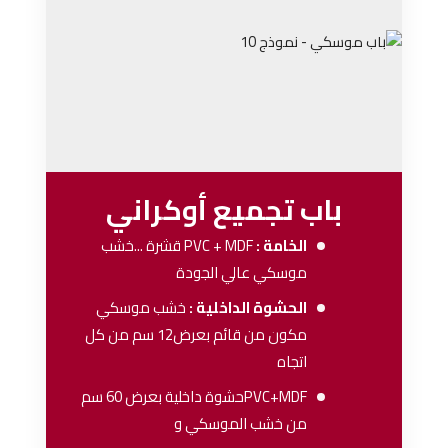
باب تجميع أوكراني
الخامة :
PVC + MDF
قشرة ...خشب
موسكي عالي الجودة
الحشوة الداخلية :
خشب موسكي
مكون من قائم بعرض12 سم من كل
اتجاه
PVC+MDFحشوة داخلية بعرض 60 سم
من خشب الموسكي و