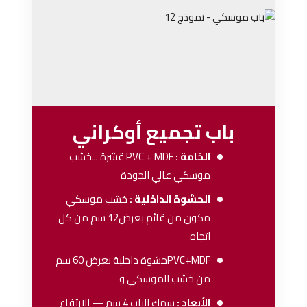
باب تجميع أوكراني
الخامة :
PVC + MDF
قشرة ...خشب
موسكي عالي الجودة
الحشوة الداخلية :
خشب موسكي
مكون من قائم بعرض12 سم من كل
اتجاه
PVC+MDFحشوة داخلية بعرض 60 سم
من خشب الموسكي و
الأبعاد :
سمك الباب 4 سم — الارتفاع