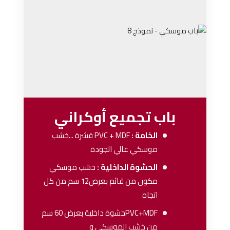
باب تجميع أوكراني
الخامة :
PVC + MDF
قشرة ...خشب
موسكي عالي الجودة
الحشوة الداخلية :
خشب موسكي
مكون من قائم بعرض12 سم من كل
اتجاه
PVC+MDFحشوة داخلية بعرض 60 سم
من خشب الموسكي و