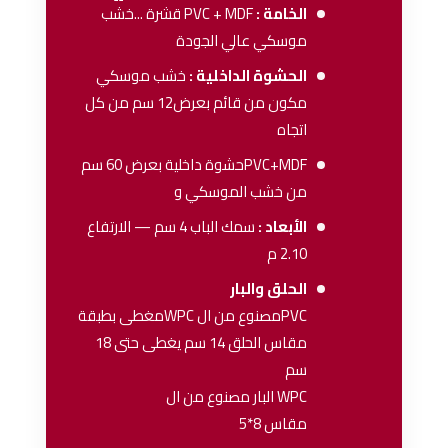
الخامة :
PVC + MDF
قشرة ...خشب
موسكي عالي الجودة
الحشوة الداخلية :
خشب موسكي
مكون من قائم بعرض12 سم من كل
اتجاه
PVC+MDFحشوة داخلية بعرض 60 سم
من خشب الموسكي و
الأبعاد :
سمك الباب 4 سم — الارتفاع
2.10 م
الحلق والبار
PVCمصنوع من ال WPCمغطى بطبقة
مقاس الحلق 14 سم يغطى حتى 18
سم
WPC البار مصنوع من ال
مقاس 8*5