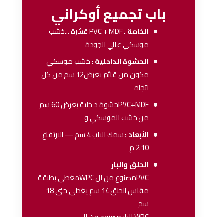
باب تجميع أوكراني
الخامة :
PVC + MDF
قشرة ...خشب
موسكي عالي الجودة
الحشوة الداخلية :
خشب موسكي
مكون من قائم بعرض12 سم من كل
اتجاه
PVC+MDFحشوة داخلية بعرض 60 سم
من خشب الموسكي و
الأبعاد :
سمك الباب 4 سم — الارتفاع
2.10 م
الحلق والبار
PVCمصنوع من ال WPCمغطى بطبقة
مقاس الحلق 14 سم يغطى حتى 18
سم
WPC البار مصنوع من ال