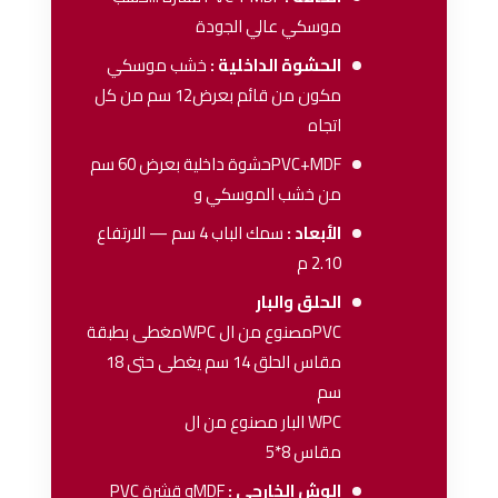
موسكي عالي الجودة
الحشوة الداخلية :
خشب موسكي
مكون من قائم بعرض12 سم من كل
اتجاه
PVC+MDFحشوة داخلية بعرض 60 سم
من خشب الموسكي و
الأبعاد :
سمك الباب 4 سم — الارتفاع
2.10 م
الحلق والبار
PVCمصنوع من ال WPCمغطى بطبقة
مقاس الحلق 14 سم يغطى حتى 18
سم
WPC البار مصنوع من ال
مقاس 8*5
الوش الخارجي :
MDFو قشرة PVC