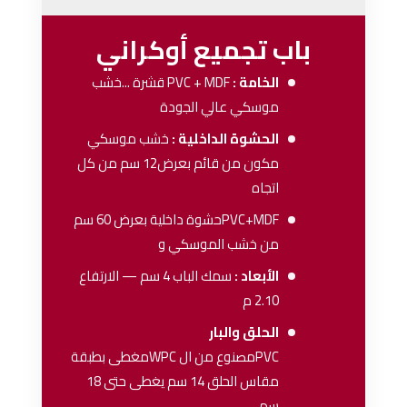
باب تجميع أوكراني
الخامة :
PVC + MDF
قشرة ...خشب
موسكي عالي الجودة
الحشوة الداخلية :
خشب موسكي
مكون من قائم بعرض12 سم من كل
اتجاه
PVC+MDFحشوة داخلية بعرض 60 سم
من خشب الموسكي و
الأبعاد :
سمك الباب 4 سم — الارتفاع
2.10 م
الحلق والبار
PVCمصنوع من ال WPCمغطى بطبقة
مقاس الحلق 14 سم يغطى حتى 18
سم