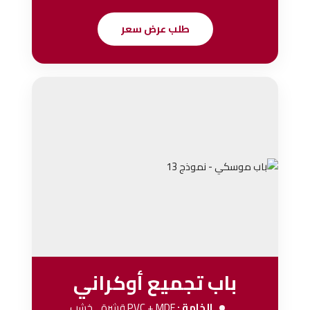
طلب عرض سعر
باب تجميع أوكراني
الخامة :
PVC + MDF
قشرة ...خشب