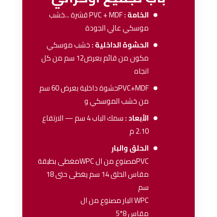
الخامة :
PVC + MDF
قشرة ...خشب
موسكي عالي الجودة
الحشوة الداخلية :
خشب موسكي
مكون من قائم بعرض12 سم من كل
اتجاه
PVC+MDFحشوة داخلية بعرض 60 سم
من خشب الموسكي و
الأبعاد :
سمك الباب 4 سم — الارتفاع
2.10 م
الحلق والبار
PVCمصنوع من ال WPCمغطى بطبقة
مقاس الحلق 14 سم يغطى حتى 18
سم
WPC البار مصنوع من ال
مقاس 8*5