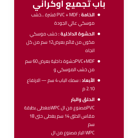
باب تجميع أوكراني
الخامة :
PVC + MDF
قشرة ...خشب
موسكي عالي الجودة
الحشوة الداخلية :
خشب موسكي
مكون من قائم بعرض12 سم من كل
اتجاه
PVC+MDFحشوة داخلية بعرض 60 سم
من خشب الموسكي و
الأبعاد :
سمك الباب 4 سم — الارتفاع
2.10 م
الحلق والبار
PVCمصنوع من ال WPCمغطى بطبقة
مقاس الحلق 14 سم يغطى حتى 18
سم
WPC البار مصنوع من ال